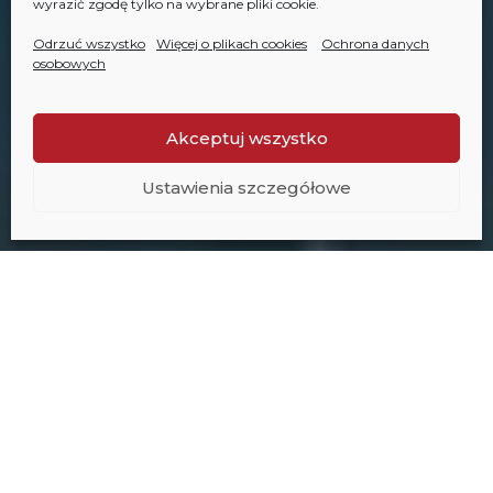
wyrazić zgodę tylko na wybrane pliki cookie.
Odrzuć wszystko
Więcej o plikach cookies
Ochrona danych
osobowych
Akceptuj wszystko
Ustawienia szczegółowe
Projekty deweloperskie za
granicą
Wybieraj z oferty nowych projektów nieruchomości na
świecie. Bezpośrednio od deweloperów. Szukasz drugiego
domu dla swojej rodziny nad morzem lub w górach? Chcesz
bezpiecznie inwestować w zagraniczne nieruchomości z