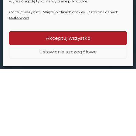
wyrazić zgodę tylko na wybrane pliki cookie.
Odrzuć wszystko
Więcej o plikach cookies
Ochrona danych
osobowych
Akceptuj wszystko
Ustawienia szczegółowe
Projekty deweloperskie za
granicą
Wybieraj z oferty nowych projektów nieruchomości na
świecie. Bezpośrednio od deweloperów. Szukasz drugiego
domu dla swojej rodziny nad morzem lub w górach? Chcesz
bezpiecznie inwestować w zagraniczne nieruchomości z