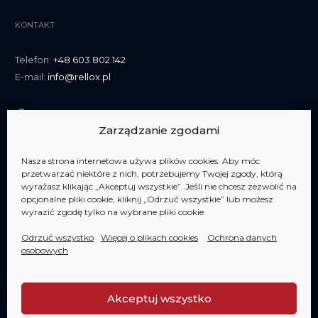
KONTAKT
Telefon:
+48 603 802 142
E-mail:
info@rellox.pl
Zarządzanie zgodami
Nasza strona internetowa używa plików cookies. Aby móc
przetwarzać niektóre z nich, potrzebujemy Twojej zgody, którą
wyrażasz klikając „Akceptuj wszystkie”. Jeśli nie chcesz zezwolić na
opcjonalne pliki cookie, kliknij „Odrzuć wszystkie” lub możesz
Jesteśmy członkiem
AIPP Jesteśmy członkiem
AIPP
wyrazić zgodę tylko na wybrane pliki cookie.
Odrzuć wszystko
Więcej o plikach cookies
Ochrona danych
osobowych
Akceptuj wszystko