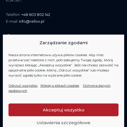
KONTAKT
Telefon:
+48 603 802 142
E-mail:
info@rellox.pl
Zarządzanie zgodami
Nasza strona internetowa używa plików cookies. Aby móc
przetwarzać niektóre z nich, potrzebujemy Twojej zgody, którą
wyrażasz klikając „Akceptuj wszystkie”. Jeśli nie chcesz zezwolić na
opcjonalne pliki cookie, kliknij „Odrzuć wszystkie” lub możesz
Jesteśmy członkiem
AIPP Jesteśmy członkiem
AIPP
wyrazić zgodę tylko na wybrane pliki cookie.
Odrzuć wszystko
Więcej o plikach cookies
Ochrona danych
osobowych
Akceptuj wszystko
Copyright 2006-2020 RELLOX s.r.o. - wszelkie prawa zastrzeżone
Ustawienia szczegółowe