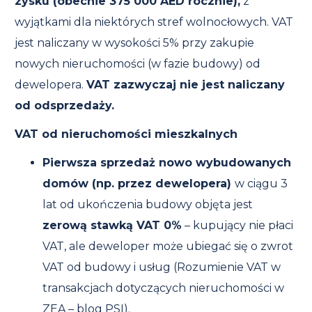
zysku (obecnie 375 000 AED rocznie),
z
wyjątkami dla niektórych stref wolnocłowych. VAT
jest naliczany w wysokości 5% przy zakupie
nowych nieruchomości (w fazie budowy) od
dewelopera.
VAT zazwyczaj nie jest naliczany
od odsprzedaży.
VAT od nieruchomości mieszkalnych
Pierwsza sprzedaż nowo wybudowanych
domów (np. przez dewelopera)
w ciągu 3
lat od ukończenia budowy objęta jest
zerową stawką VAT 0%
– kupujący nie płaci
VAT, ale deweloper może ubiegać się o zwrot
VAT od budowy i usług (Rozumienie VAT w
transakcjach dotyczących nieruchomości w
ZEA – blog PSI).