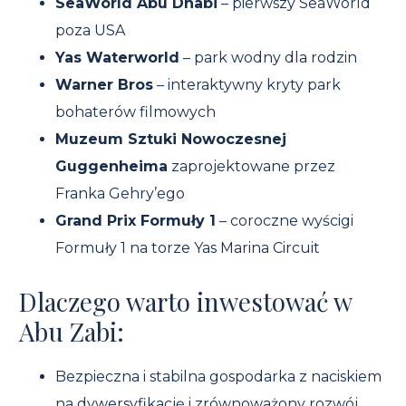
SeaWorld Abu Dhabi
– pierwszy SeaWorld
poza USA
Yas Waterworld
– park wodny dla rodzin
Warner Bros
– interaktywny kryty park
bohaterów filmowych
Muzeum Sztuki Nowoczesnej
Guggenheima
zaprojektowane przez
Franka Gehry’ego
Grand Prix Formuły 1
– coroczne wyścigi
Formuły 1 na torze Yas Marina Circuit
Dlaczego warto inwestować w
Abu Zabi:
Bezpieczna i stabilna gospodarka z naciskiem
na dywersyfikację i zrównoważony rozwój.