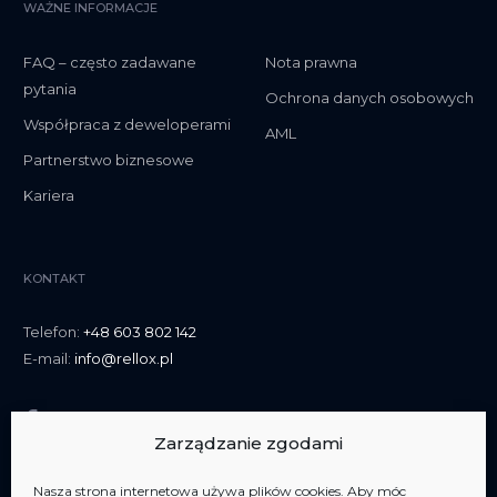
WAŻNE INFORMACJE
FAQ – często zadawane
Nota prawna
pytania
Ochrona danych osobowych
Współpraca z deweloperami
AML
Partnerstwo biznesowe
Kariera
KONTAKT
Telefon:
+48 603 802 142
E-mail:
info@rellox.pl
Zarządzanie zgodami
Nasza strona internetowa używa plików cookies. Aby móc