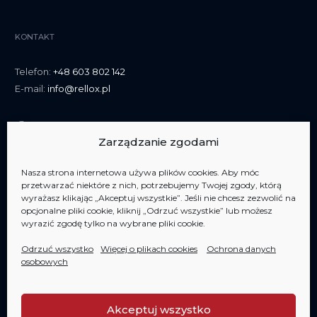
KONTAKT
Telefon:
+48 603 802 142
E-mail:
info@rellox.pl
Zarządzanie zgodami
Nasza strona internetowa używa plików cookies. Aby móc
przetwarzać niektóre z nich, potrzebujemy Twojej zgody, którą
wyrażasz klikając „Akceptuj wszystkie”. Jeśli nie chcesz zezwolić na
opcjonalne pliki cookie, kliknij „Odrzuć wszystkie” lub możesz
Jesteśmy członkiem
AIPP Jesteśmy członkiem
AIPP
wyrazić zgodę tylko na wybrane pliki cookie.
Odrzuć wszystko
Więcej o plikach cookies
Ochrona danych
osobowych
Akceptuj wszystko