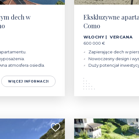
cym dech w
Ekskluzywne aparta
mo
Como
WŁOCHY | VERCANA
600 000 €
apartamentu.
Zapierające dech w piers
wyposażenia.
Nowoczesny design i wys
ywna atmosfera osiedla.
Duży potencjał inwestyc
WIĘCEJ INFORMACJI
390 000 - 450 000 €