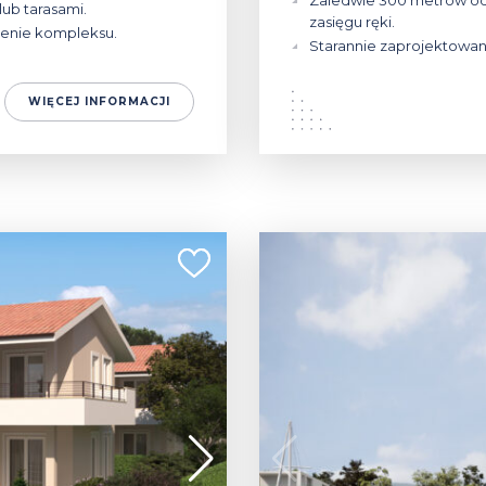
Zaledwie 300 metrów od 
lub tarasami.
zasięgu ręki.
renie kompleksu.
Starannie zaprojektowa
WIĘCEJ INFORMACJI
265 000 - 720 000 €