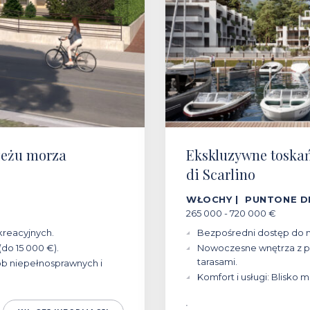
zeżu morza
Ekskluzywne toska
di Scarlino
WŁOCHY | PUNTONE DI
265 000 - 720 000 €
ekreacyjnych.
Bezpośredni dostęp do m
do 15 000 €).
Nowoczesne wnętrza z p
tarasami.
b niepełnosprawnych i
Komfort i usługi: Blisko m