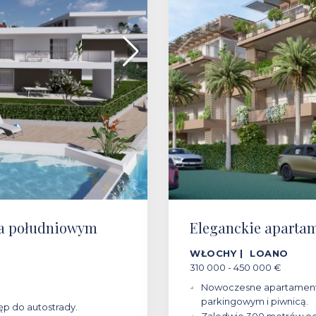
na południowym
Eleganckie apartam
WŁOCHY | LOANO
310 000 - 450 000 €
Nowoczesne apartamenty
parkingowym i piwnicą.
tęp do autostrady.