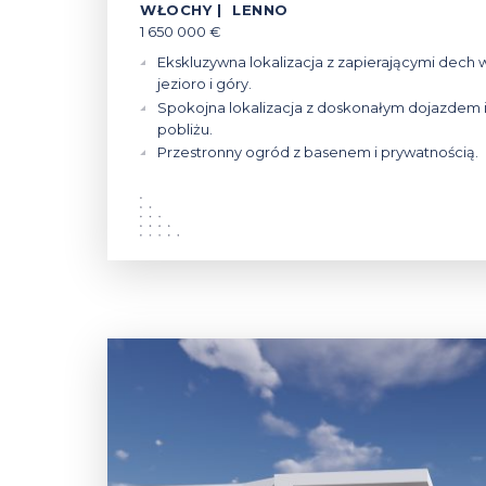
WŁOCHY | LENNO
1 650 000 €
Ekskluzywna lokalizacja z zapierającymi dech 
jezioro i góry.
Spokojna lokalizacja z doskonałym dojazdem i
pobliżu.
Przestronny ogród z basenem i prywatnością.
370 000 - 1 160 000 €