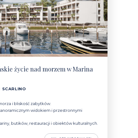
ńskie życie nad morzem w Marina
 SCARLINO
orza i bliskość zabytków.
anoramicznym widokiem i przestronnymi
ariny, butików, restauracji i obiektów kulturalnych.