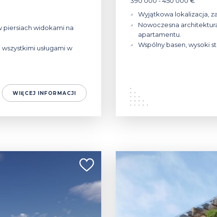
390 000 - 450 000 €
Wyjątkowa lokalizacja, za
Nowoczesna architektura
w piersiach widokami na
apartamentu.
Wspólny basen, wysoki s
 wszystkimi usługami w
WIĘCEJ INFORMACJI
310 000 - 450 000 €