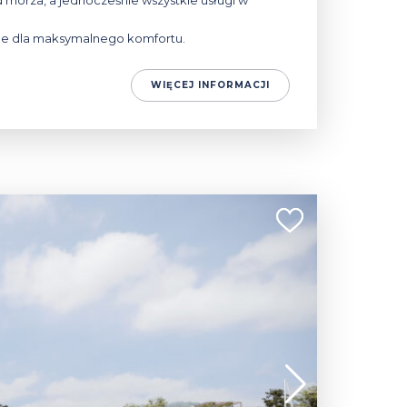
morza, a jednocześnie wszystkie usługi w
ne dla maksymalnego komfortu.
WIĘCEJ INFORMACJI