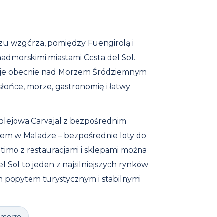
czu wzgórza, pomiędzy Fuengirolą i
dmorskimi miastami Costa del Sol.
óruje obecnie nad Morzem Śródziemnym
: słońce, morze, gastronomię i łatwy
kolejowa Carvajal z bezpośrednim
em w Maladze – bezpośrednie loty do
itimo z restauracjami i sklepami można
l Sol to jeden z najsilniejszych rynków
 popytem turystycznym i stabilnymi
d morze