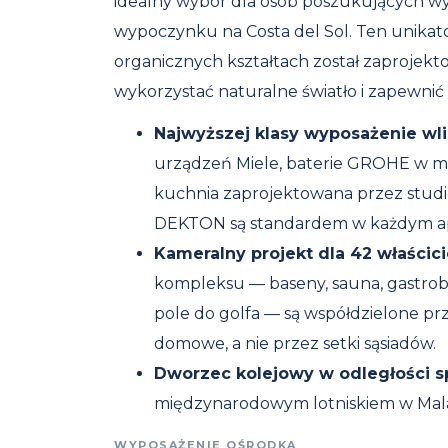
idealny wybór dla osób poszukujących wy
wypoczynku na Costa del Sol. Ten unikat
organicznych kształtach został zaprojek
wykorzystać naturalne światło i zapewni
Najwyższej klasy wyposażenie wl
urządzeń Miele, baterie GROHE w 
kuchnia zaprojektowana przez studi
DEKTON są standardem w każdym ap
Kameralny projekt dla 42 właścicie
kompleksu — baseny, sauna, gastroba
pole do golfa — są współdzielone p
domowe, a nie przez setki sąsiadów.
Dworzec kolejowy w odległości s
międzynarodowym lotniskiem w Mala
WYPOSAŻENIE OŚRODKA