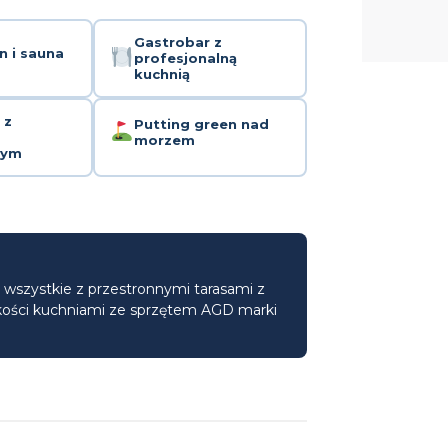
Gastrobar z
n i sauna
profesjonalną
kuchnią
 z
Putting green nad
morzem
nym
 wszystkie z przestronnymi tarasami z
kości kuchniami ze sprzętem AGD marki