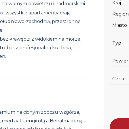
Kraj
 na wolnym powietrzu i nadmorskimi.
: wszystkie apartamenty mają
Region
południowo-zachodnią, przestronne
Miasto
e.
ez krawędzi z widokiem na morze,
Typ
strobar z profesjonalną kuchnią,
en.
Powier
Cena
emium na cichym zboczu wzgórza,
 między Fuengirolą a Benalmádeną –