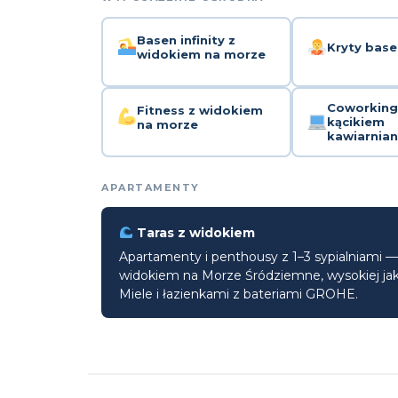
Basen infinity z
Kryty base
widokiem na morze
Coworking
Fitness z widokiem
kącikiem
na morze
kawiarnia
APARTAMENTY
Taras z widokiem
Apartamenty i penthousy z 1–3 sypialniami —
widokiem na Morze Śródziemne, wysokiej ja
Miele i łazienkami z bateriami GROHE.