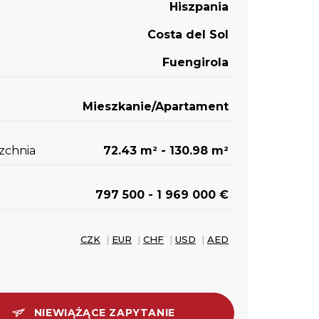
Hiszpania
Costa del Sol
Fuengirola
Mieszkanie/Apartament
zchnia
72.43 m
- 130.98 m
2
2
797 500 - 1 969 000 €
CZK
|
EUR
|
CHF
|
USD
|
AED
NIEWIĄŻĄCE ZAPYTANIE