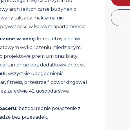
jątkowego miejsca do życia lub
owy architektonicznie budynek o
towany tak, aby maksymalnie
ć prywatność w każdym apartamencie.
iczone w cenę:
kompletny zestaw
matowym wykończeniu miedzianym,
o projektowe premium oraz blaty
artamencie bez dodatkowych opłat.
li:
wszystkie udogodnienia
r, fitness, przestrzeń coworkingowa i
rzez zaledwie 42 gospodarstwa
paceru:
bezpośrednie połączenie z
dze bez przesiadek.