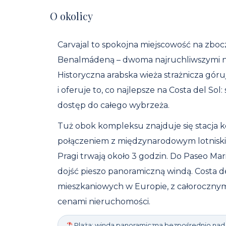
O okolicy
Carvajal to spokojna miejscowość na zbo
Benalmádeną – dwoma najruchliwszymi na
Historyczna arabska wieża strażnicza g
i oferuje to, co najlepsze na Costa del Sol
dostęp do całego wybrzeża.
Tuż obok kompleksu znajduje się stacja 
połączeniem z międzynarodowym lotniski
Pragi trwają około 3 godzin. Do Paseo Mar
dojść pieszo panoramiczną windą. Costa de
mieszkaniowych w Europie, z całorocznym
cenami nieruchomości.
Plaża: winda panoramiczna bezpośrednio na