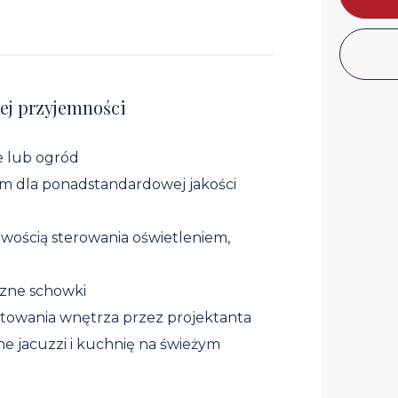
ej przyjemności
e lub ogród
um dla ponadstandardowej jakości
wością sterowania oświetleniem,
czne schowki
owania wnętrza przez projektanta
e jacuzzi i kuchnię na świeżym