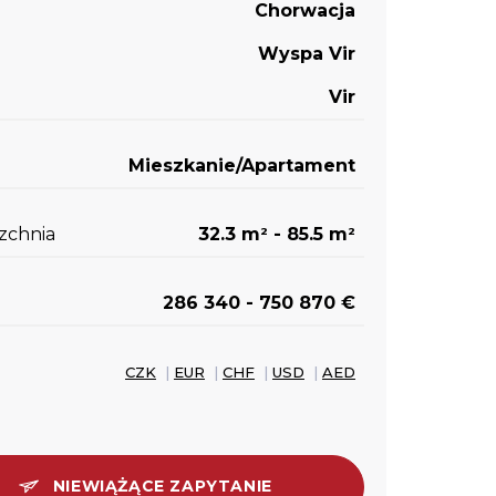
Chorwacja
Wyspa Vir
Vir
Mieszkanie/Apartament
zchnia
32.3 m
- 85.5 m
2
2
286 340 - 750 870 €
CZK
|
EUR
|
CHF
|
USD
|
AED
NIEWIĄŻĄCE ZAPYTANIE