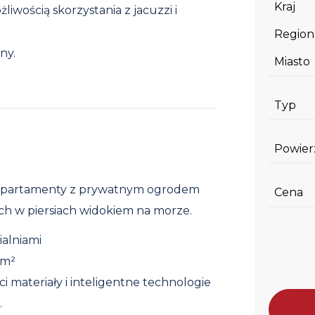
Kraj
iwością skorzystania z jacuzzi i
Region
ny.
Miasto
Typ
Powier
e apartamenty z prywatnym ogrodem
Cena
ch w piersiach widokiem na morze.
ialniami
 m²
i materiały i inteligentne technologie
.