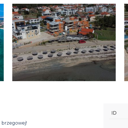
ID
i brzegowej!