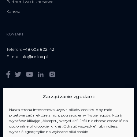
Partnerstwo biznesowe
Kariera
KONTAKT
Telefon:
+48 603 802 142
E-mail:
info@rellox.pl
Zarządzanie zgodami
Nasza strona internetowa używa plików cookies. Aby móc
Jesteśmy członkiem
AIPP Jesteśmy członkiem
AIPP
przetwarzać niektóre z nich, potrzebujemy Twojej zgody, którą
wyrażasz klikając „Akceptuj wszystkie”. Jeśli nie chcesz zezwolić na
opcjonalne pliki cookie, kliknij „Odrzuć wszystkie” lub możesz
wyrazić zgodę tylko na wybrane pliki cookie.