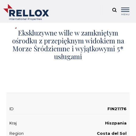
MENU
Ekskluzywne wille w zamkniętym
ośrodku z przepięknym widokiem na
Morze Śródziemne i wyjątkowymi 5*
usługami
+ 15
ID
FIN21176
Kraj
Hiszpania
Region
Costa del Sol