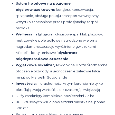
Usługi hotelowe na poziomie
pięciogwiazdkowym:
konsjerż, konserwacja,
sprzątanie, obsługa pokoju, transport wewnętrzny –
wszystko zapewniane przez profesjonalny zespół
ośrodka
Wellness i styl życia:
luksusowe spa, klub plażowy,
mistrzowskie pole golfowe nagrodzone wieloma
nagrodami, restauracje wyróżnione gwiazdkami
Michelin, korty tenisowe i
dyskretne,
międzynarodowe otoczenie
Wyjątkowa lokalizacja:
widok na Morze Śródziemne,
otoczenie przyrody, a jednocześnie zaledwie kilka
minut od Marbelli i Sotogrande
Inwestycja:
nieruchomości w tym kurorcie nie tylko
określają swoją wartość, ale z czasem ją zwiększają
Duży zamknięty kompleks o powierzchni 215 ha
86 luksusowych willi o powierzchni mieszkalnej ponad
300 m²
Projekt inspirowany klasyczną elegancją,