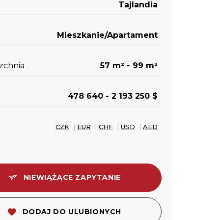
Tajlandia
Mieszkanie/Apartament
zchnia
57 m
- 99 m
2
2
478 640 - 2 193 250 $
CZK
|
EUR
|
CHF
|
USD
|
AED
NIEWIĄŻĄCE ZAPYTANIE
DODAJ DO ULUBIONYCH