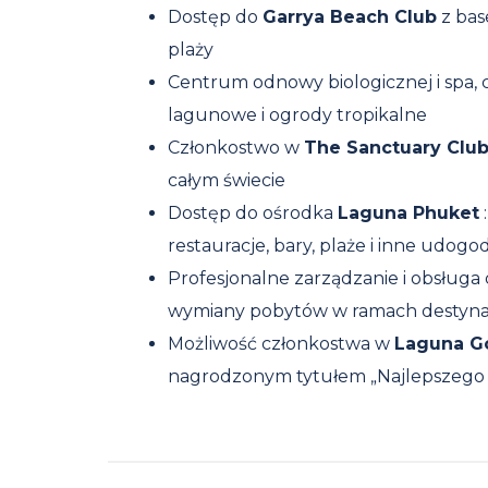
Dostęp do
Garrya Beach Club
z bas
plaży
Centrum odnowy biologicznej i spa,
lagunowe i ogrody tropikalne
Członkostwo w
The Sanctuary Clu
całym świecie
Dostęp do ośrodka
Laguna Phuket
restauracje, bary, plaże i inne udogo
Profesjonalne zarządzanie i obsługa d
wymiany pobytów w ramach destyna
Możliwość członkostwa w
Laguna Go
nagrodzonym tytułem „Najlepszego p