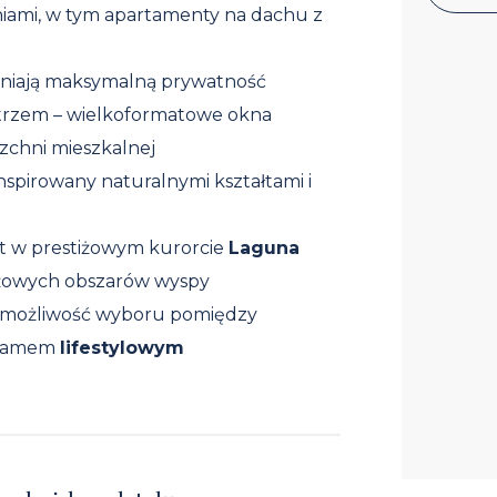
niami, w tym apartamenty na dachu z
ewniają maksymalną prywatność
trzem – wielkoformatowe okna
rzchni mieszkalnej
nspirowany naturalnymi kształtami i
t w prestiżowym kurorcie
Laguna
tiżowych obszarów wyspy
i możliwość wyboru pomiędzy
gramem
lifestylowym