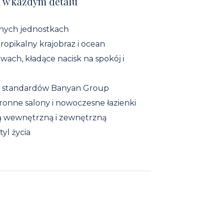
 w każdym detalu
nych jednostkach
ropikalny krajobraz i ocean
ach, kładące nacisk na spokój i
g standardów Banyan Group
onne salony i nowoczesne łazienki
ią wewnętrzną i zewnętrzną
yl życia