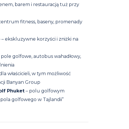
enem, barem i restauracją tuż przy
 centrum fitness, baseny, promenady
b
– ekskluzywne korzyści i zniżki na
: pole golfowe, autobus wahadłowy,
dnienia
la właścicieli, w tym możliwość
cji Banyan Group
lf Phuket
– polu golfowym
ola golfowego w Tajlandii”