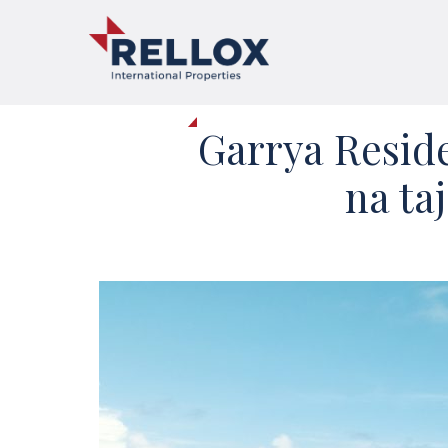
Garrya Resid
na ta