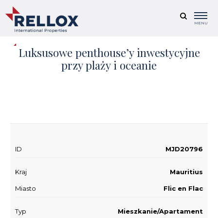
MENU
Luksusowe penthouse’y inwestycyjne
przy plaży i oceanie
+ 1
ID
MJD20796
Kraj
Mauritius
Miasto
Flic en Flac
Typ
Mieszkanie/Apartament