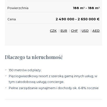
Powierzchnia
188 m
- 188 m
2
2
2 490 000 - 2 650 000 €
Cena
CZK
|
EUR
|
CHF
|
USD
|
AED
Dlaczego ta nieruchomość
150 metrów od plaży.
Pięciogwiazdkowy resort z szeroką gamą innych usług, w
tym całodobową usługą concierge.
Pełne zarządzanie wynajmem i dochody ok. 6-8% rocznie