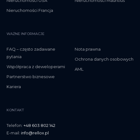
Nieruchomości USA
Nieruchomości Mauritius
Nieruchomości Francja
WAŻNE INFORMACJE
FAQ – często zadawane
Nota prawna
pytania
Ochrona danych osobowych
Współpraca z deweloperami
AML
Partnerstwo biznesowe
Kariera
KONTAKT
Telefon:
+48 603 802 142
E-mail:
info@rellox.pl