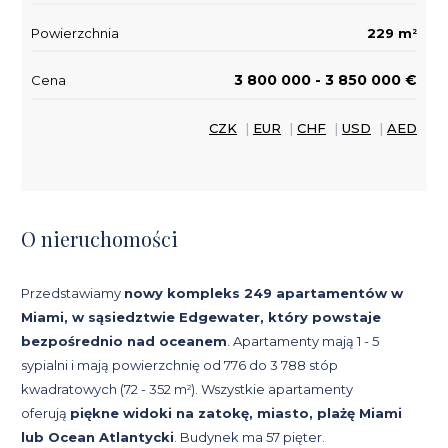
Powierzchnia
229 m
2
3 800 000 - 3 850 000 €
Cena
CZK
|
EUR
|
CHF
|
USD
|
AED
O nieruchomości
Przedstawiamy
nowy kompleks 249 apartamentów w
Miami, w sąsiedztwie Edgewater, który powstaje
bezpośrednio nad oceanem
. Apartamenty mają 1 - 5
sypialni i mają powierzchnię od 776 do 3 788 stóp
kwadratowych (72 - 352 m
). Wszystkie apartamenty
2
oferują
piękne widoki na zatokę, miasto, plażę Miami
lub Ocean Atlantycki
. Budynek ma 57 pięter.