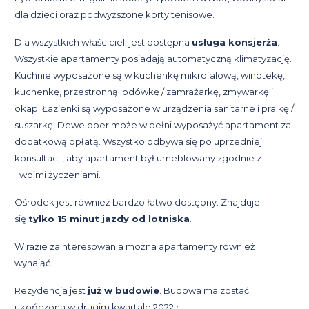
dla dzieci oraz podwyższone korty tenisowe.
Dla wszystkich właścicieli jest dostępna
usługa konsjerża
.
Wszystkie apartamenty posiadają automatyczną klimatyzację.
Kuchnie wyposażone są w kuchenkę mikrofalową, winotekę,
kuchenkę, przestronną lodówkę / zamrażarkę, zmywarkę i
okap. Łazienki są wyposażone w urządzenia sanitarne i pralkę /
suszarkę. Deweloper może w pełni wyposażyć apartament za
dodatkową opłatą. Wszystko odbywa się po uprzedniej
konsultacji, aby apartament był umeblowany zgodnie z
Twoimi życzeniami.
Ośrodek jest również bardzo łatwo dostępny. Znajduje
się
tylko 15 minut jazdy od lotniska
.
W razie zainteresowania można apartamenty również
wynająć.
Rezydencja jest
już w budowie
. Budowa ma zostać
ukończona w drugim kwartale 2022 r.