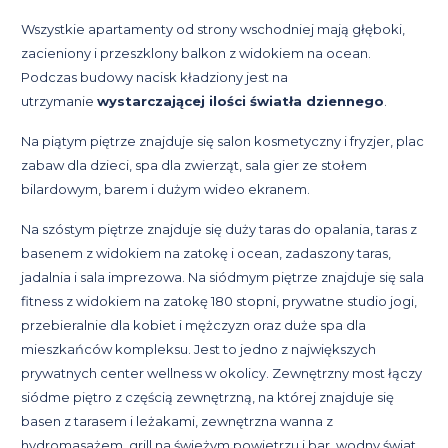
Wszystkie apartamenty od strony wschodniej mają głęboki,
zacieniony i przeszklony balkon z widokiem na ocean.
Podczas budowy nacisk kładziony jest na
utrzymanie
wystarczającej ilości światła dziennego
.
Na piątym piętrze znajduje się salon kosmetyczny i fryzjer, plac
zabaw dla dzieci, spa dla zwierząt, sala gier ze stołem
bilardowym, barem i dużym wideo ekranem.
Na szóstym piętrze znajduje się duży taras do opalania, taras z
basenem z widokiem na zatokę i ocean, zadaszony taras,
jadalnia i sala imprezowa. Na siódmym piętrze znajduje się sala
fitness z widokiem na zatokę 180 stopni, prywatne studio jogi,
przebieralnie dla kobiet i mężczyzn oraz duże spa dla
mieszkańców kompleksu. Jest to jedno z największych
prywatnych center wellness w okolicy. Zewnętrzny most łączy
siódme piętro z częścią zewnętrzną, na której znajduje się
basen z tarasem i leżakami, zewnętrzna wanna z
hydromasażem, grill na świeżym powietrzu i bar, wodny świat