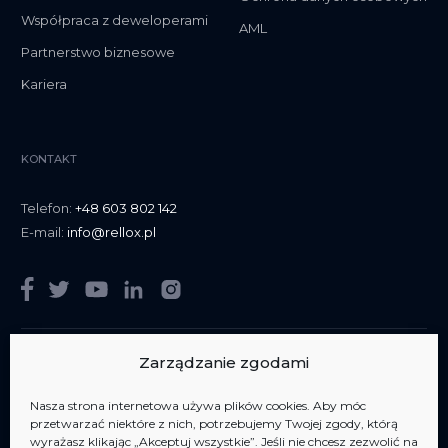
Współpraca z deweloperami
AML
Partnerstwo biznesowe
Kariera
KONTAKT
Telefon:
+48 603 802 142
E-mail:
info@rellox.pl
Zarządzanie zgodami
Nasza strona internetowa używa plików cookies. Aby móc
Jesteśmy członkiem
AIPP Jesteśmy członkiem
AIPP
przetwarzać niektóre z nich, potrzebujemy Twojej zgody, którą
wyrażasz klikając „Akceptuj wszystkie”. Jeśli nie chcesz zezwolić na