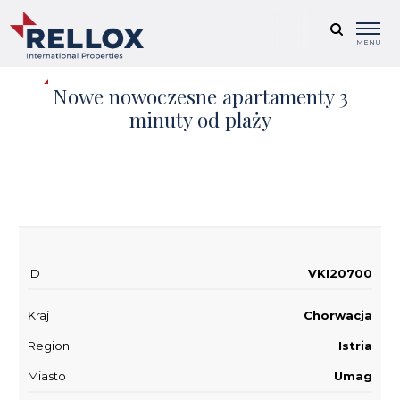
MENU
Nowe nowoczesne apartamenty 3
minuty od plaży
+ 4
ID
VKI20700
Kraj
Chorwacja
Region
Istria
Miasto
Umag