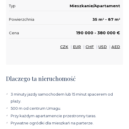
Typ
Mieszkanie/Apartament
Powierzchnia
35 m
- 87 m
2
2
190 000 - 380 000 €
Cena
CZK
|
EUR
|
CHF
|
USD
|
AED
Dlaczego ta nieruchomość
3 minuty jazdy samochodem lub 15 minut spacerem od
plaży.
500 m od centrum Umagu.
Przy każdym apartamencie przestronny taras.
Prywatne ogródki dla mieszkań na parterze.