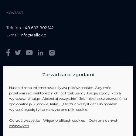
KONTAKT
Telefon:
+48 603 802 142
E-mail:
info@rellox.pl
Zarządzanie zgodami
Nasza strona internetowa używa plików cookies. Aby móc
Jesteśmy członkiem
AIPP Jesteśmy członkiem
AIPP
przetwarzać niektóre z nich, potrzebujemy Twojej zgody, którą
wyrażasz klikając „Akceptuj wszystkie”. Jeśli nie chcesz zezwolić na
opcjonalne pliki cookie, kliknij „Odrzuć wszystkie” lub możesz
wyrazić zgodę tylko na wybrane pliki cookie.
Odrzuć wszystko
Więcej o plikach cookies
Ochrona danych
osobowych