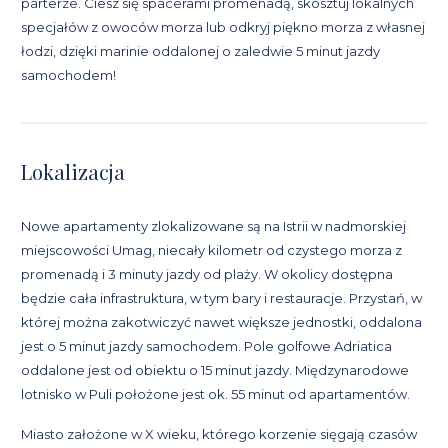
parterze. Ciesz się spacerami promenadą, skosztuj lokalnych
specjałów z owoców morza lub odkryj piękno morza z własnej
łodzi, dzięki marinie oddalonej o zaledwie 5 minut jazdy
samochodem!
Lokalizacja
Nowe apartamenty zlokalizowane są na Istrii w nadmorskiej
miejscowości Umag, niecały kilometr od czystego morza z
promenadą i 3 minuty jazdy od plaży. W okolicy dostępna
będzie cała infrastruktura, w tym bary i restauracje. Przystań, w
której można zakotwiczyć nawet większe jednostki, oddalona
jest o 5 minut jazdy samochodem. Pole golfowe Adriatica
oddalone jest od obiektu o 15 minut jazdy. Międzynarodowe
lotnisko w Puli położone jest ok. 55 minut od apartamentów.
Miasto założone w X wieku, którego korzenie sięgają czasów