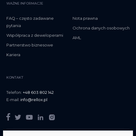
WAŻNE INFORMACJE
FAQ – często zadawane
Nota prawna
pytania
Ochrona danych osobowych
Współpraca z deweloperami
AML
Partnerstwo biznesowe
Kariera
KONTAKT
Telefon:
+48 603 802 142
E-mail:
info@rellox.pl