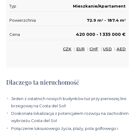
Typ
Mieszkanie/Apartament
Powierzchnia
72.9 m
- 187.4 m
2
2
420 000 - 1 335 000 €
Cena
CZK
|
EUR
|
CHF
|
USD
|
AED
Dlaczego ta nieruchomość
Jeden z ostatnich nowych budynków tuż przy pierwszej linii
brzegowej na Costa del Sol!
Doskonała lokalizacja z potencjałem rozwoju na zachodnim
wybrzeżu Costa del Sol
Połączenie luksusowego życia, plaży, pola golfowego i