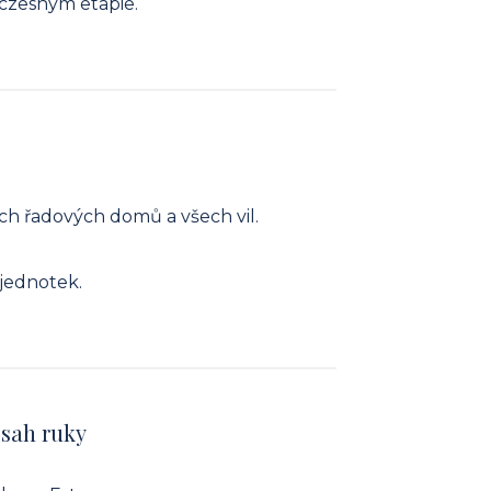
czesnym etapie.
ech řadových domů a všech vil.
 jednotek.
osah ruky