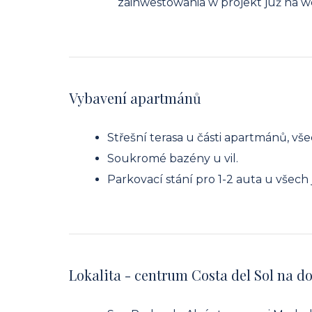
zainwestowania w projekt już na w
Vybavení apartmánů
Střešní terasa u části apartmánů, vš
Soukromé bazény u vil.
Parkovací stání pro 1-2 auta u všech
Lokalita - centrum Costa del Sol na d