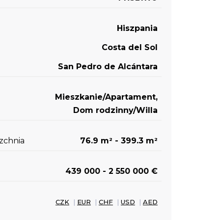
Hiszpania
Costa del Sol
San Pedro de Alcántara
Mieszkanie/Apartament,
Dom rodzinny/Willa
zchnia
76.9 m
- 399.3 m
2
2
439 000 - 2 550 000 €
CZK
|
EUR
|
CHF
|
USD
|
AED