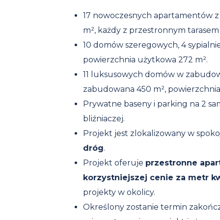
17 nowoczesnych apartamentów z 2-
m², każdy z przestronnym tarasem
10 domów szeregowych, 4 sypialni
powierzchnia użytkowa 272 m².
11 luksusowych domów w zabudowie 
zabudowana 450 m², powierzchnia
Prywatne baseny i parking na 2 
bliźniaczej.
Projekt jest zlokalizowany w spokoj
dróg
.
Projekt oferuje
przestronne apar
korzystniejszej cenie za metr 
projekty w okolicy.
Określony zostanie termin zakońc