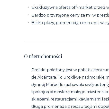
Ekskluzywna oferta off-market przed 
Bardzo przystępne ceny za m² w prestiżo
Blisko plaży, promenady, centrum i wszy
O nieruchomości
Projekt położony jest w pobliżu centru
de Alcántara. To urokliwe nadmorskie m
słynnej Marbelli, zachowało swój autent
spokojną atmosferę małego miasteczka 
sklepami, restauracjami, kawiarniami i sz
długa promenada z restauracjami dopełn