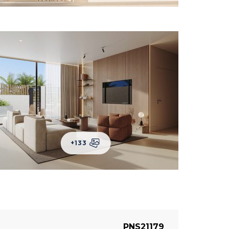
+133
PNS21179