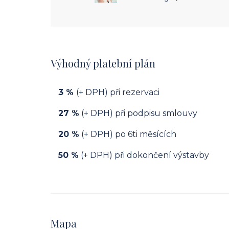
Výhodný platební plán
3 %
(+ DPH) při rezervaci
27
%
(+ DPH) při podpisu smlouvy
2
0
%
(+ DPH) po 6ti měsících
5
0
%
(+ DPH) při dokončení výstavby
Mapa