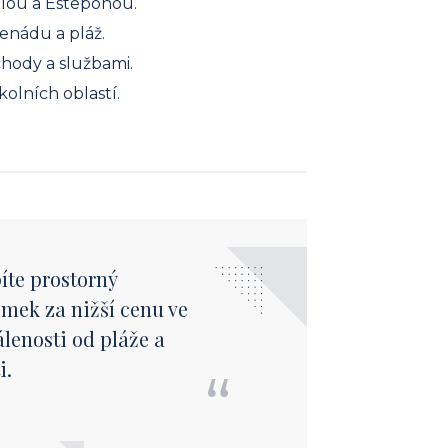
llou a Esteponou.
enádu a pláž.
chody a službami.
olních oblastí.
íte prostorný
mek za nižší cenu ve
dálenosti od pláže a
i.