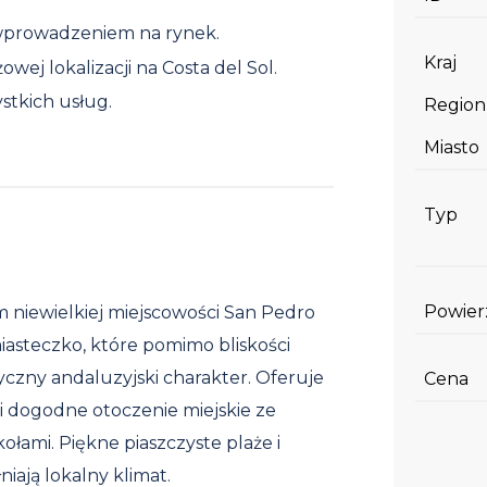
wprowadzeniem na rynek.
Kraj
wej lokalizacji na Costa del Sol.
stkich usług.
Region
Miasto
Typ
Powier
m niewielkiej miejscowości San Pedro
iasteczko, które pomimo bliskości
yczny andaluzyjski charakter. Oferuje
Cena
i dogodne otoczenie miejskie ze
kołami. Piękne piaszczyste plaże i
iają lokalny klimat.