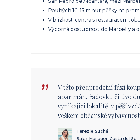
San Pedro de Alcántara, mezi Marbe
Pouhých 10-15 minut pěšky na prom
V blízkosti centra s restauracemi, ob
Výborná dostupnost do Marbelly a ok
V této předprodejní fázi koup
apartmán, řadovku či dvojdo
vynikající lokalitě, v pěší vz
veškeré občanské vybavenost
Terezie Suchá
Sales Manager, Costa del Sol