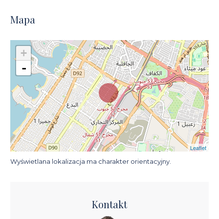
Mapa
+
-
Leaflet
Wyświetlana lokalizacja ma charakter orientacyjny.
Kontakt