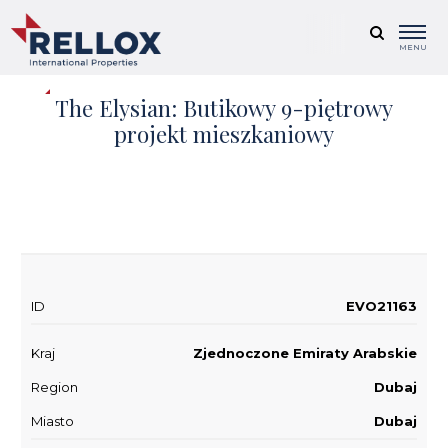
MENU
The Elysian: Butikowy 9-piętrowy
projekt mieszkaniowy
+ 4
ID
EVO21163
Kraj
Zjednoczone Emiraty Arabskie
Region
Dubaj
Miasto
Dubaj