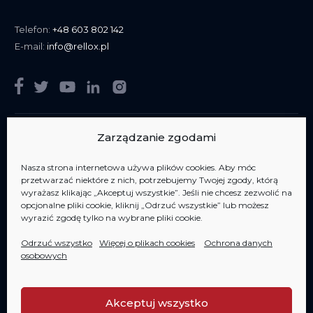
Telefon:
+48 603 802 142
E-mail:
info@rellox.pl
Zarządzanie zgodami
Nasza strona internetowa używa plików cookies. Aby móc
Jesteśmy członkiem
AIPP Jesteśmy członkiem
AIPP
przetwarzać niektóre z nich, potrzebujemy Twojej zgody, którą
wyrażasz klikając „Akceptuj wszystkie”. Jeśli nie chcesz zezwolić na
opcjonalne pliki cookie, kliknij „Odrzuć wszystkie” lub możesz
wyrazić zgodę tylko na wybrane pliki cookie.
Odrzuć wszystko
Więcej o plikach cookies
Ochrona danych
osobowych
Copyright 2006-2020 RELLOX s.r.o. - wszelkie prawa zastrzeżone
Akceptuj wszystko