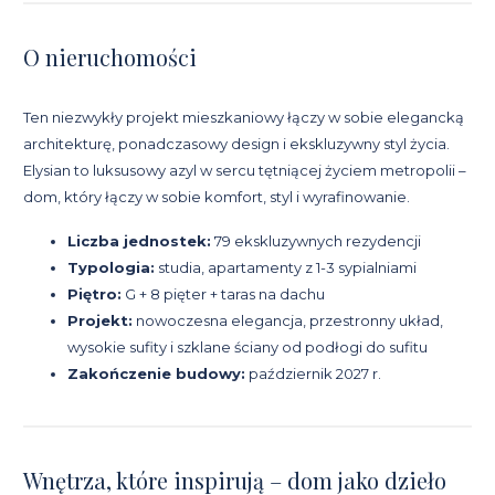
O nieruchomości
Ten niezwykły projekt mieszkaniowy łączy w sobie elegancką
architekturę, ponadczasowy design i ekskluzywny styl życia.
Elysian to luksusowy azyl w sercu tętniącej życiem metropolii –
dom, który łączy w sobie komfort, styl i wyrafinowanie.
Liczba jednostek:
79 ekskluzywnych rezydencji
Typologia:
studia, apartamenty z 1-3 sypialniami
Piętro:
G + 8 pięter + taras na dachu
Projekt:
nowoczesna elegancja, przestronny układ,
wysokie sufity i szklane ściany od podłogi do sufitu
Zakończenie budowy:
październik 2027 r.
Wnętrza, które inspirują – dom jako dzieło