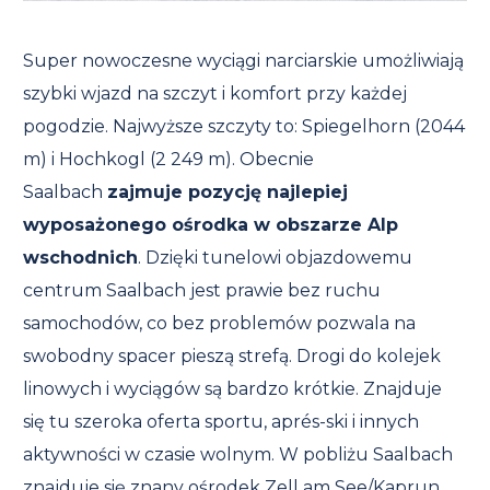
Super nowoczesne wyciągi narciarskie umożliwiają
szybki wjazd na szczyt i komfort przy każdej
pogodzie. Najwyższe szczyty to: Spiegelhorn (2044
m) i Hochkogl (2 249 m). Obecnie
Saalbach
zajmuje pozycję najlepiej
wyposażonego ośrodka w obszarze Alp
wschodnich
. Dzięki tunelowi objazdowemu
centrum Saalbach jest prawie bez ruchu
samochodów, co bez problemów pozwala na
swobodny spacer pieszą strefą. Drogi do kolejek
linowych i wyciągów są bardzo krótkie. Znajduje
się tu szeroka oferta sportu, aprés-ski i innych
aktywności w czasie wolnym. W pobliżu Saalbach
znajduje się znany ośrodek Zell am See/Kaprun