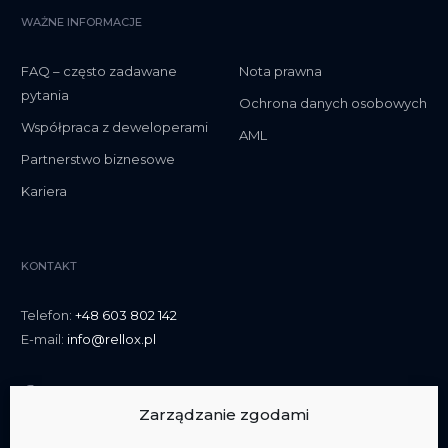
WAŻNE INFORMACJE
FAQ – często zadawane
Nota prawna
pytania
Ochrona danych osobowych
Współpraca z deweloperami
AML
Partnerstwo biznesowe
Kariera
KONTAKT
Telefon:
+48 603 802 142
E-mail:
info@rellox.pl
Zarządzanie zgodami