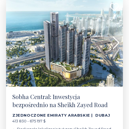
413 830 - 675 197 $
Sobha Central: Inwestycja
bezpośrednio na Sheikh Zayed Road
ZJEDNOCZONE EMIRATY ARABSKIE | DUBAJ
413 830 - 675 197 $
Doskonała lokalizacja tuż przy Sheikh Zayed Road