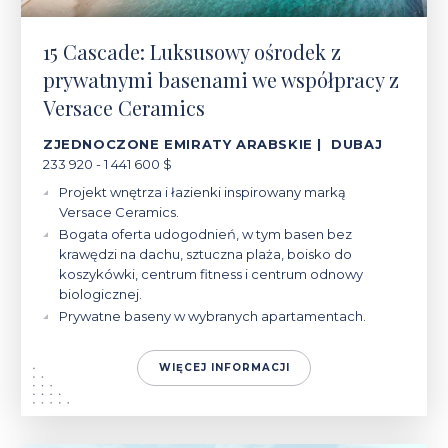
15 Cascade: Luksusowy ośrodek z
prywatnymi basenami we współpracy z
Versace Ceramics
ZJEDNOCZONE EMIRATY ARABSKIE | DUBAJ
233 920 - 1 441 600 $
Projekt wnętrza i łazienki inspirowany marką
Versace Ceramics.
Bogata oferta udogodnień, w tym basen bez
krawędzi na dachu, sztuczna plaża, boisko do
koszykówki, centrum fitness i centrum odnowy
biologicznej.
Prywatne baseny w wybranych apartamentach.
WIĘCEJ INFORMACJI