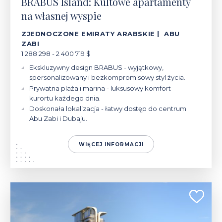
BRABUS Island: Kultowe apartamenty
na własnej wyspie
ZJEDNOCZONE EMIRATY ARABSKIE | ABU
ZABI
1 288 298 - 2 400 719 $
Ekskluzywny design BRABUS - wyjątkowy,
spersonalizowany i bezkompromisowy styl życia.
Prywatna plaża i marina - luksusowy komfort
kurortu każdego dnia.
Doskonała lokalizacja - łatwy dostęp do centrum
Abu Zabi i Dubaju.
WIĘCEJ INFORMACJI
218 021 - 619 939 $