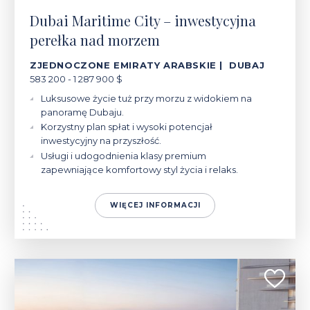
Dubai Maritime City – inwestycyjna
perełka nad morzem
ZJEDNOCZONE EMIRATY ARABSKIE | DUBAJ
583 200 - 1 287 900 $
Luksusowe życie tuż przy morzu z widokiem na
panoramę Dubaju.
Korzystny plan spłat i wysoki potencjał
inwestycyjny na przyszłość.
Usługi i udogodnienia klasy premium
zapewniające komfortowy styl życia i relaks.
WIĘCEJ INFORMACJI
198 700 - 924 500 $