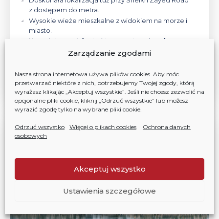
z dostępem do metra.
Wysokie wieże mieszkalne z widokiem na morze i
miasto.
Kompleksowa infrastruktura: centrum handlowe,
parki, fitness i inteligentne technologie.
Zarządzanie zgodami
Nasza strona internetowa używa plików cookies. Aby móc
WIĘCEJ INFORMACJI
przetwarzać niektóre z nich, potrzebujemy Twojej zgody, którą
wyrażasz klikając „Akceptuj wszystkie”. Jeśli nie chcesz zezwolić na
opcjonalne pliki cookie, kliknij „Odrzuć wszystkie” lub możesz
wyrazić zgodę tylko na wybrane pliki cookie.
299 000 $
Odrzuć wszystko
Więcej o plikach cookies
Ochrona danych
osobowych
Akceptuj wszystko
Ustawienia szczegółowe