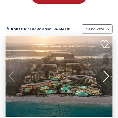
Najnowsze
POKAŻ NIERUCHOMOŚCI NA MAPIE
Najnowsze
CHORVATSKO | BIBINJE
Najdroższe
819 032 - 2 621 658 $
Najtańsze